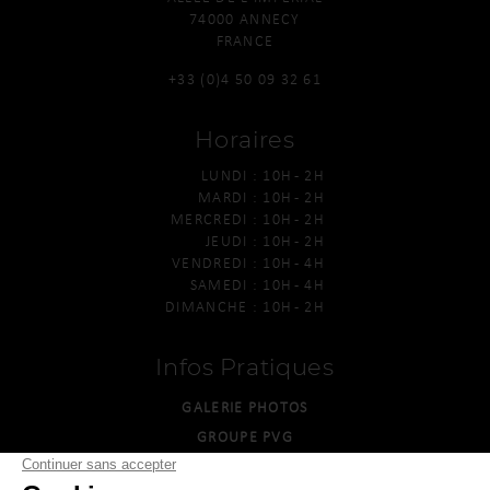
74000 ANNECY
FRANCE
+33 (0)4 50 09 32 61
Horaires
LUNDI :
10H - 2H
MARDI :
10H - 2H
MERCREDI :
10H - 2H
JEUDI :
10H - 2H
VENDREDI :
10H - 4H
SAMEDI :
10H - 4H
DIMANCHE :
10H - 2H
Infos Pratiques
GALERIE PHOTOS
GROUPE PVG
CASINO IMPÉRIAL POMPADOUR