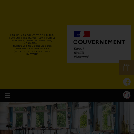
LES JEUX D'ARGENT ET DE HASARD
PEUVENT ÊTRE DANGEREUX : PERTES
D'ARGENT, CONFLITS FAMILIAUX,
ADDICTION...
RETROUVEZ NOS CONSEILS SUR
JOUEURS-INFO-SERVICE.FR
(09.74.75.13.13 - APPEL NON
SURTAXÉ)