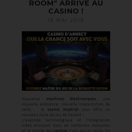
ROOM" ARRIVE AU
CASINO !
16 MAI 2019
Nouvelles
machines électroniques
, une
nouvelle ambiance, nouvelle implantation de
salle,… le
casino impérial
vous offre un
nouveau style de jeu de hasard !
L'avancée technologique et l'intégration
vidéo évoluent dans de nombreux domaines
et le monde des
casinos
n'est pas en reste. En